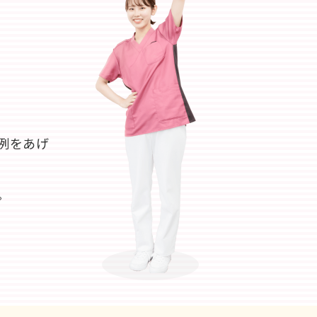
例をあげ
。