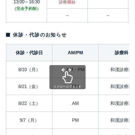
13:00～16:30
診療開始
（完全予約制）
－
－
休診・代診のお知らせ
休診・代診日
AM/PM
診療科
8/10（月）
AM・PM
和漢診療科
8/21（金）
PM
和漢診療科
スクロールできます
8/22（土）
AM
和漢診療科
9/7（月）
PM
和漢診療科