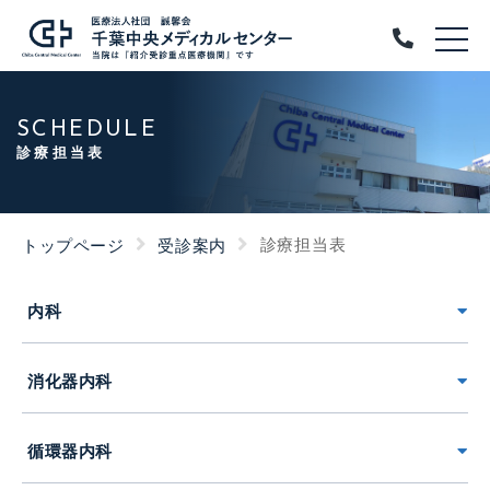
SCHEDULE
診療担当表
診療担当表
トップページ
受診案内
内科
消化器内科
循環器内科