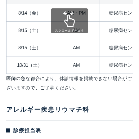
8/14（金）
AM・PM
糖尿病センタ
8/15（土）
AM
糖尿病センタ
スクロールできます
8/15（土）
AM
糖尿病センタ
10/31（土）
AM
糖尿病センタ
医師の急な都合により、休診情報を掲載できない場合がご
ざいますので、ご了承ください。
アレルギー疾患リウマチ科
診療担当表