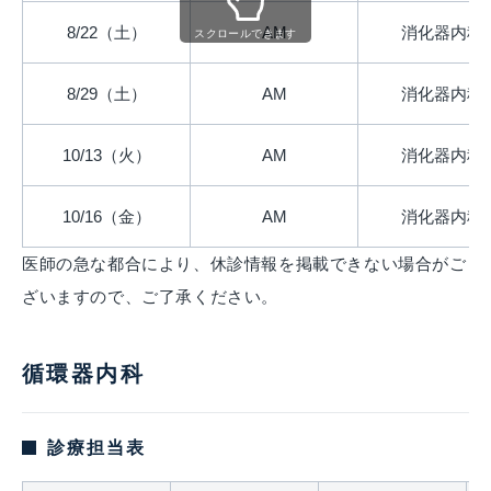
8/22（土）
AM
消化器内科
スクロールできます
8/29（土）
AM
消化器内科
10/13（火）
AM
消化器内科
10/16（金）
AM
消化器内科
医師の急な都合により、休診情報を掲載できない場合がご
ざいますので、ご了承ください。
循環器内科
診療担当表