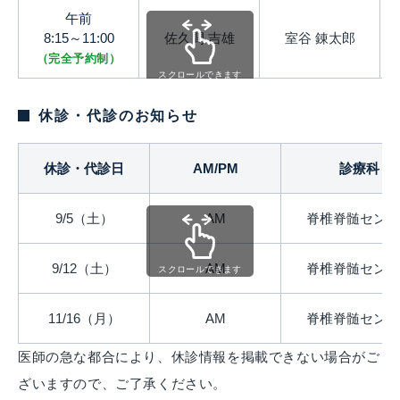
午前
8:15～11:00
佐久間 吉雄
室谷 錬太郎
（完全予約制）
スクロールできます
休診・代診のお知らせ
休診・代診日
AM/PM
診療科
9/5（土）
AM
脊椎脊髄センタ
9/12（土）
AM
脊椎脊髄センタ
スクロールできます
11/16（月）
AM
脊椎脊髄センタ
医師の急な都合により、休診情報を掲載できない場合がご
ざいますので、ご了承ください。