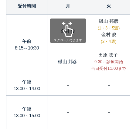
受付時間
月
火
磯山 邦彦
(1・3・5週)
金村 俊
金村 俊
当
午前
スクロールできます
(2・4週)
8:15～10:30
田原 聰子
磯山 邦彦
9:30～診療開始
当日受付11:00まで
午後
－
－
13:00～14:00
午後
－
－
13:00～15:00