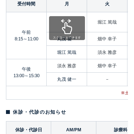
受付時間
月
火
－
堀江 篤哉
午前
スクロールできます
8:15～11:00
丸茂 健一
畑中 幸子
堀江 篤哉
須永 雅彦
須永 雅彦
畑中 幸子
午後
13:00～15:30
丸茂 健一
－
※土曜
休診・代診のお知らせ
休診・代診日
AM/PM
診療科