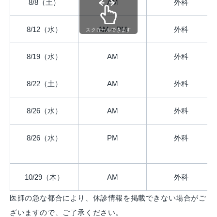
8/8（土）
AM
外科
8/12（水）
AM・PM
外科
スクロールできます
8/19（水）
AM
外科
8/22（土）
AM
外科
8/26（水）
AM
外科
8/26（水）
PM
外科
10/29（木）
AM
外科
医師の急な都合により、休診情報を掲載できない場合がご
ざいますので、ご了承ください。