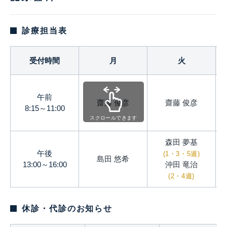
診療担当表
受付時間
月
火
午前
齋藤 俊彦
齋藤 俊彦
8:15～11:00
スクロールできます
森田 夢基
午後
(1・3・5週)
島田 悠希
13:00～16:00
沖田 竜治
(2・4週)
休診・代診のお知らせ