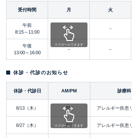
受付時間
月
火
午前
－
－
8:15～11:00
スクロールできます
午後
－
－
13:00～16:00
休診・代診のお知らせ
休診・代診日
AM/PM
診療科
8/13（木）
PM
アレルギー疾患リ
8/27（木）
PM
アレルギー疾患リ
スクロールできます