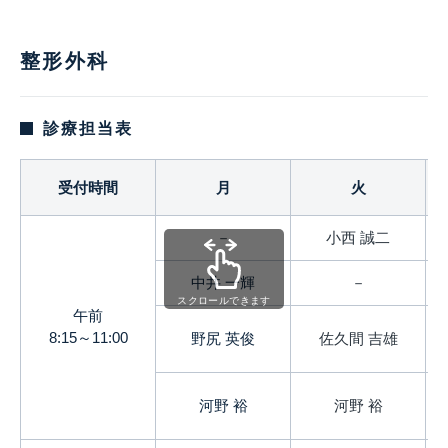
整形外科
診療担当表
受付時間
月
火
－
小西 誠二
中井 一輝
－
スクロールできます
午前
8:15～11:00
野尻 英俊
佐久間 吉雄
河野 裕
河野 裕