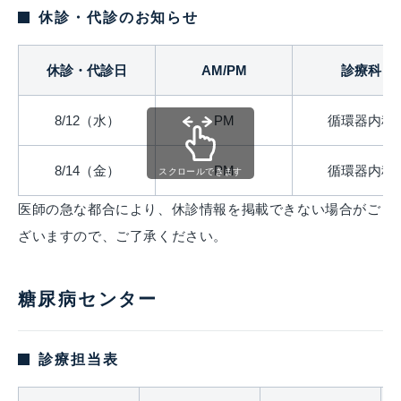
休診・代診のお知らせ
休診・代診日
AM/PM
診療科
8/12（水）
PM
循環器内科
8/14（金）
PM
循環器内科
スクロールできます
医師の急な都合により、休診情報を掲載できない場合がご
ざいますので、ご了承ください。
糖尿病センター
診療担当表