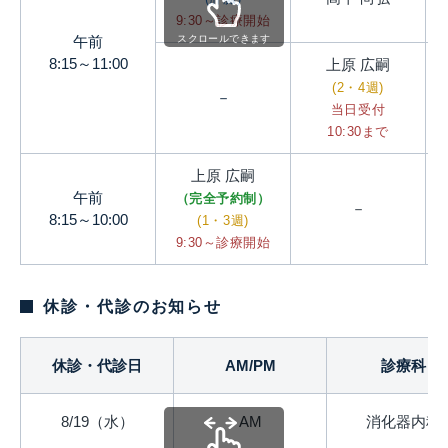
9:30～診療開始
午前
スクロールできます
8:15～11:00
上原 広嗣
(2・4週)
－
当日受付
10:30まで
上原 広嗣
午前
（完全予約制）
－
8:15～10:00
(1・3週)
9:30～診療開始
休診・代診のお知らせ
休診・代診日
AM/PM
診療科
8/19（水）
AM
消化器内科