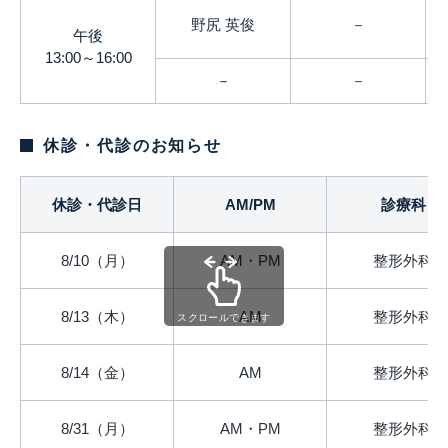
野尻 英俊
－
午後
13:00～16:00
－
－
休診・代診のお知らせ
休診・代診日
AM/PM
診療科
8/10（月）
AM・PM
整形外科
8/13（木）
AM
整形外科
スクロールできます
8/14（金）
AM
整形外科
8/31（月）
AM・PM
整形外科