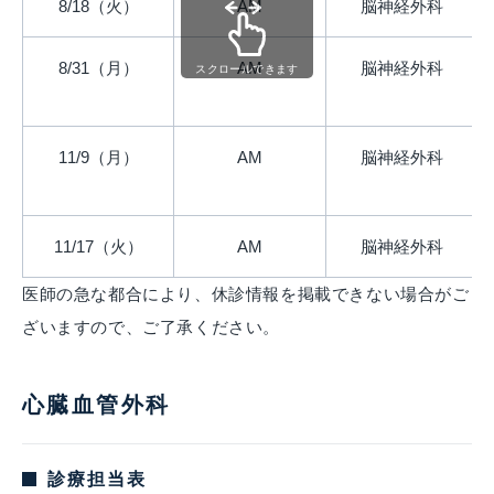
8/18（火）
AM
脳神経外科
8/31（月）
AM
脳神経外科
スクロールできます
11/9（月）
AM
脳神経外科
11/17（火）
AM
脳神経外科
医師の急な都合により、休診情報を掲載できない場合がご
ざいますので、ご了承ください。
心臓血管外科
診療担当表