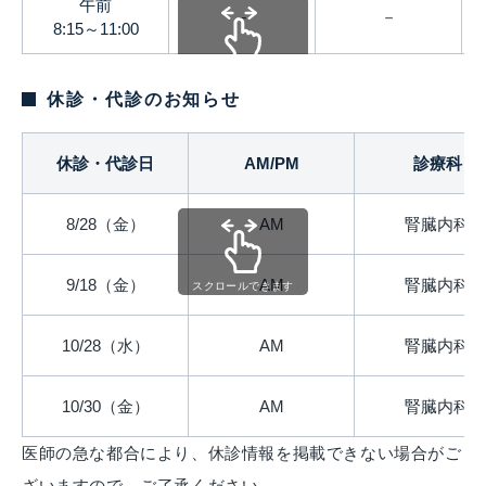
午前
－
－
8:15～11:00
スクロールできます
休診・代診のお知らせ
休診・代診日
AM/PM
診療科
8/28（金）
AM
腎臓内科
9/18（金）
AM
腎臓内科
スクロールできます
10/28（水）
AM
腎臓内科
10/30（金）
AM
腎臓内科
医師の急な都合により、休診情報を掲載できない場合がご
ざいますので、ご了承ください。