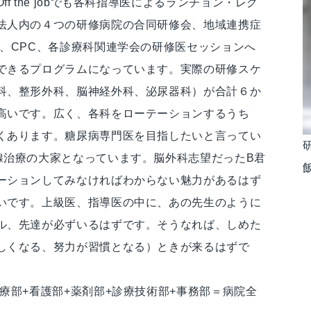
 the jobでも各科指導医によるランチョン・レク
法人内の４つの研修病院の合同研修会、地域連携症
、CPC、各診療科関連学会の研修医セッションへ
できるプログラムになっています。実際の研修スケ
科、整形外科、脳神経外科、泌尿器科）が合計６か
高いです。広く、各科をローテーションするうち
くあります。糖尿病専門医を目指したいと言ってい
腺治療の大家となっています。脳外科志望だったB君
ーションしてみなければわからない魅力があるはず
いです。上級医、指導医の中に、あの先生のように
ル、先達が必ずいるはずです。そうなれば、しめた
しくなる、努力が習慣となる）ときが来るはずで
療部+看護部+薬剤部+診療技術部+事務部＝病院全